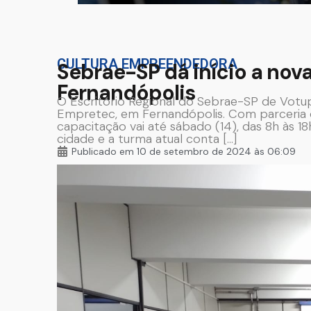
CULTURA EMPREENDEDORA
Sebrae-SP dá início a no
Fernandópolis
O Escritório Regional do Sebrae-SP de Votup
Empretec, em Fernandópolis. Com parceria da
capacitação vai até sábado (14), das 8h às 1
cidade e a turma atual conta […]
Publicado em
10 de setembro de 2024 às 06:09