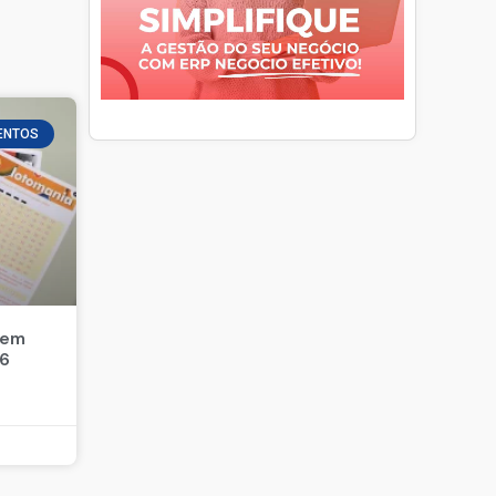
ENTOS
 em
26