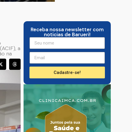
Receba nossa newsletter com
noticias de Barueri!
o
(ACIF), a
ão na
Cadastre-se!