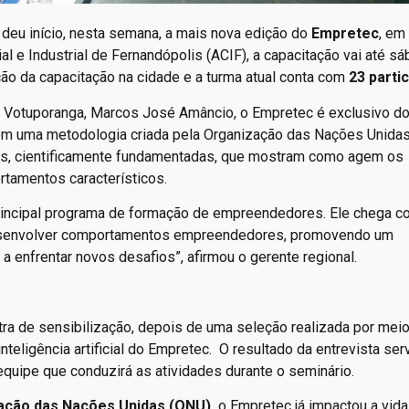
deu início, nesta semana, a mais nova edição do
Empretec
, em
 e Industrial de Fernandópolis (ACIF), a capacitação vai até sá
ção da capacitação na cidade e a turma atual conta com
23 parti
 Votuporanga, Marcos José Amâncio, o Empretec é exclusivo d
om uma metodologia criada pela Organização das Nações Unidas
cas, cientificamente fundamentadas, que mostram como agem os
amentos característicos.
incipal programa de formação de empreendedores. Ele chega c
 e desenvolver comportamentos empreendedores, promovendo um
a enfrentar novos desafios”, afirmou o gerente regional.
tra de sensibilização, depois de uma seleção realizada por mei
inteligência artificial do Empretec. O resultado da entrevista se
 equipe que conduzirá as atividades durante o seminário.
ação das Nações Unidas (ONU),
o Empretec já impactou a vid