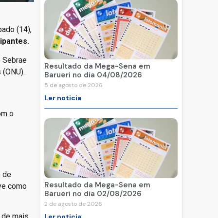
bado (14),
cipantes.
o Sebrae
Resultado da Mega-Sena em
 (ONU).
Barueri no dia 04/08/2026
5 de agosto de 2026
Ler noticia
om o
o de
Resultado da Mega-Sena em
rve como
Barueri no dia 02/08/2026
2 de agosto de 2026
a de mais
Ler noticia