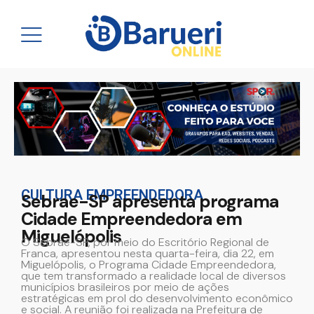
CULTURA EMPREENDEDORA
Sebrae-SP apresenta programa
Cidade Empreendedora em
Miguelópolis
O Sebrae-SP, por meio do Escritório Regional de
Franca, apresentou nesta quarta-feira, dia 22, em
Miguelópolis, o Programa Cidade Empreendedora,
que tem transformado a realidade local de diversos
municípios brasileiros por meio de ações
estratégicas em prol do desenvolvimento econômico
e social. A reunião foi realizada na Prefeitura de