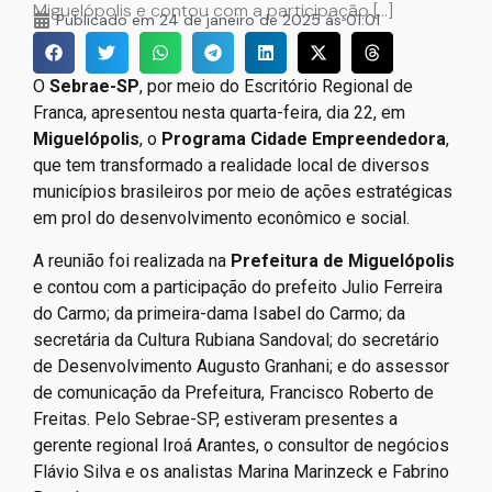
Miguelópolis e contou com a participação […]
Publicado em
24 de janeiro de 2025 às 01:01
O
Sebrae-SP
, por meio do Escritório Regional de
Franca, apresentou nesta quarta-feira, dia 22, em
Miguelópolis
, o
Programa Cidade Empreendedora
,
que tem transformado a realidade local de diversos
municípios brasileiros por meio de ações estratégicas
em prol do desenvolvimento econômico e social.
A reunião foi realizada na
Prefeitura de Miguelópolis
e contou com a participação do prefeito Julio Ferreira
do Carmo; da primeira-dama Isabel do Carmo; da
secretária da Cultura Rubiana Sandoval; do secretário
de Desenvolvimento Augusto Granhani; e do assessor
de comunicação da Prefeitura, Francisco Roberto de
Freitas. Pelo Sebrae-SP, estiveram presentes a
gerente regional Iroá Arantes, o consultor de negócios
Flávio Silva e os analistas Marina Marinzeck e Fabrino