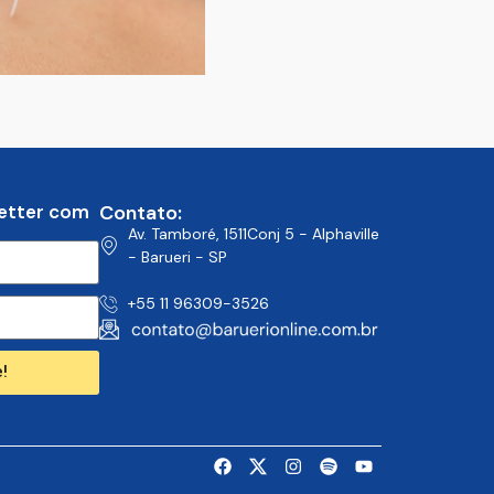
etter com
Contato:
Av. Tamboré, 1511Conj 5 - Alphaville
- Barueri - SP
+55 11 96309-3526
!