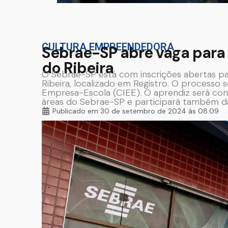
CULTURA EMPREENDEDORA
Sebrae-SP abre vaga para 
do Ribeira
O Sebrae-SP está com inscrições abertas pa
Ribeira, localizado em Registro. O processo 
Empresa-Escola (CIEE). O aprendiz será con
áreas do Sebrae-SP e participará também da
Publicado em
30 de setembro de 2024 às 08:09