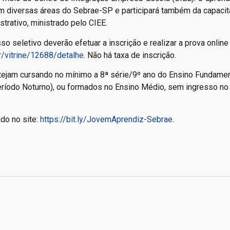
em diversas áreas do Sebrae-SP e participará também da capaci
trativo, ministrado pelo CIEE.
 seletivo deverão efetuar a inscrição e realizar a prova online 
br/vitrine/12688/detalhe
. Não há taxa de inscrição.
stejam cursando no mínimo a 8ª série/9º ano do Ensino Fundamen
eríodo Noturno), ou formados no Ensino Médio, sem ingresso no
do no site:
https://bit.ly/JovemAprendiz-Sebrae
.