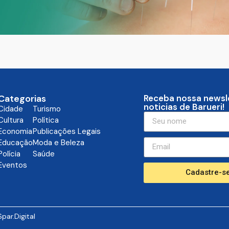
Categorias
Receba nossa newsl
noticias de Barueri!
Cidade
Turismo
Cultura
Política
Economia
Publicações Legais
Educação
Moda e Beleza
Polícia
Saúde
Eventos
Cadastre-se
Spar.Digital