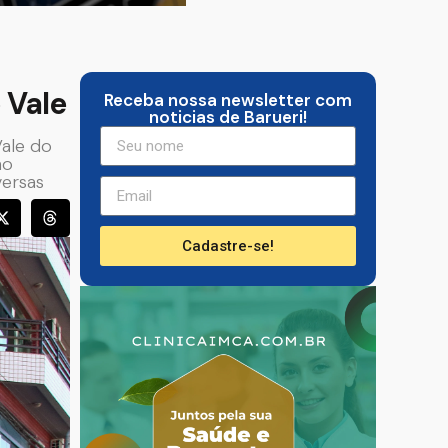
 Vale
Receba nossa newsletter com
noticias de Barueri!
Vale do
ão
versas
Cadastre-se!