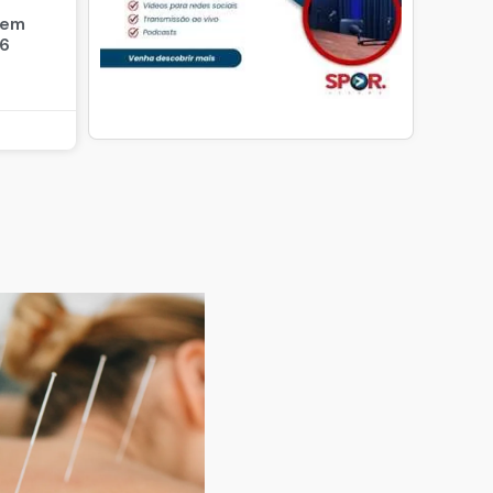
 em
26