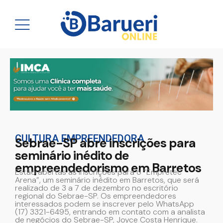
CULTURA EMPREENDEDORA
Sebrae-SP abre inscrições para
seminário inédito de
empreendedorismo em Barretos
Estão abertas as inscrições para o “Empretec
Arena”, um seminário inédito em Barretos, que será
realizado de 3 a 7 de dezembro no escritório
regional do Sebrae-SP. Os empreendedores
interessados podem se inscrever pelo WhatsApp
(17) 3321-6495, entrando em contato com a analista
de negócios do Sebrae-SP, Joyce Costa Henrique.