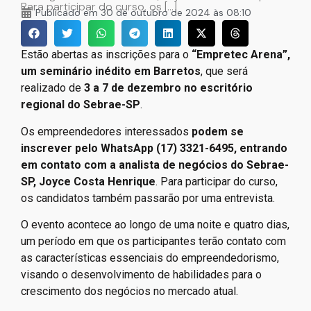
Para participar do curso, os […]
Publicado em
30 de outubro de 2024 às 08:10
Estão abertas as inscrições para o
“Empretec Arena”,
um seminário inédito em Barretos
, que será
realizado de
3 a 7 de dezembro no escritório
regional do Sebrae-SP
.
Os empreendedores interessados
podem se
inscrever pelo WhatsApp (17) 3321-6495, entrando
em contato com a analista de negócios do Sebrae-
SP, Joyce Costa Henrique
. Para participar do curso,
os candidatos também passarão por uma entrevista.
O evento acontece ao longo de uma noite e quatro dias,
um período em que os participantes terão contato com
as características essenciais do empreendedorismo,
visando o desenvolvimento de habilidades para o
crescimento dos negócios no mercado atual.