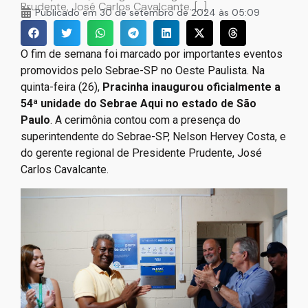
Prudente, José Carlos Cavalcante. […]
Publicado em
30 de setembro de 2024 às 05:09
O fim de semana foi marcado por importantes eventos
promovidos pelo Sebrae-SP no Oeste Paulista. Na
quinta-feira (26),
Pracinha inaugurou oficialmente a
54ª unidade do Sebrae Aqui no estado de São
Paulo
. A cerimônia contou com a presença do
superintendente do Sebrae-SP, Nelson Hervey Costa, e
do gerente regional de Presidente Prudente, José
Carlos Cavalcante.