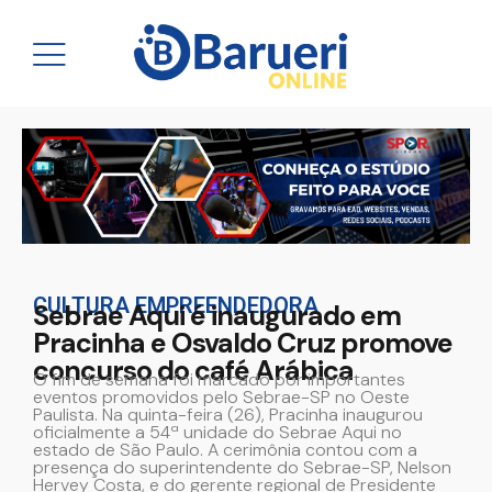
CULTURA EMPREENDEDORA
Sebrae Aqui é inaugurado em
Pracinha e Osvaldo Cruz promove
concurso do café Arábica
O fim de semana foi marcado por importantes
eventos promovidos pelo Sebrae-SP no Oeste
Paulista. Na quinta-feira (26), Pracinha inaugurou
oficialmente a 54ª unidade do Sebrae Aqui no
estado de São Paulo. A cerimônia contou com a
presença do superintendente do Sebrae-SP, Nelson
Hervey Costa, e do gerente regional de Presidente