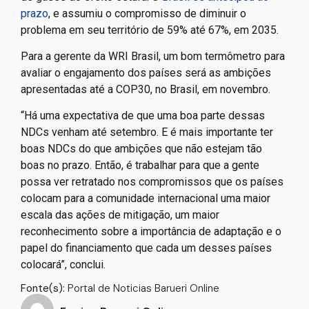
entrega da terceira geração da Contribuição
Nacionalmente Determinada (NDC na sigla em inglês),
que define as ambições para a redução de emissões
de gases do efeito estufa. O
Brasil se antecipou ao
prazo
, e assumiu o compromisso de diminuir o
problema em seu território de 59% até 67%, em 2035.
Para a gerente da WRI Brasil, um bom termômetro para
avaliar o engajamento dos países será as ambições
apresentadas até a COP30, no Brasil, em novembro.
“Há uma expectativa de que uma boa parte dessas
NDCs venham até setembro. E é mais importante ter
boas NDCs do que ambições que não estejam tão
boas no prazo. Então, é trabalhar para que a gente
possa ver retratado nos compromissos que os países
colocam para a comunidade internacional uma maior
escala das ações de mitigação, um maior
reconhecimento sobre a importância de adaptação e o