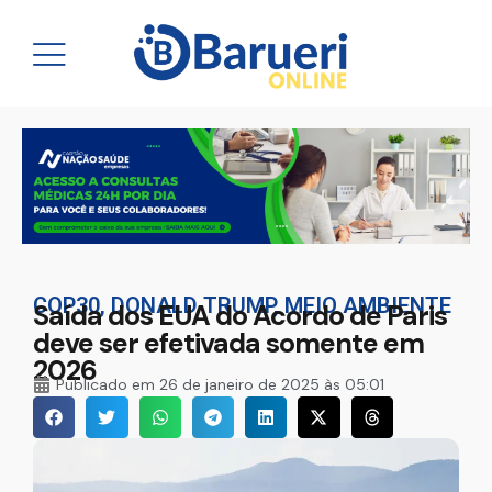
COP30
,
DONALD TRUMP
,
MEIO AMBIENTE
Saída dos EUA do Acordo de Paris
deve ser efetivada somente em
2026
Publicado em
26 de janeiro de 2025 às 05:01