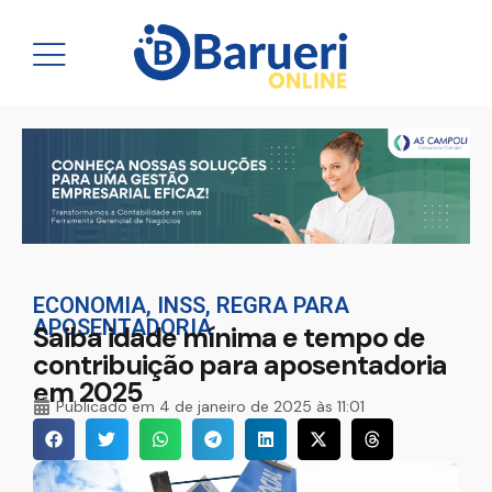
ECONOMIA
,
INSS
,
REGRA PARA
APOSENTADORIA
Saiba idade mínima e tempo de
contribuição para aposentadoria
em 2025
Publicado em
4 de janeiro de 2025 às 11:01