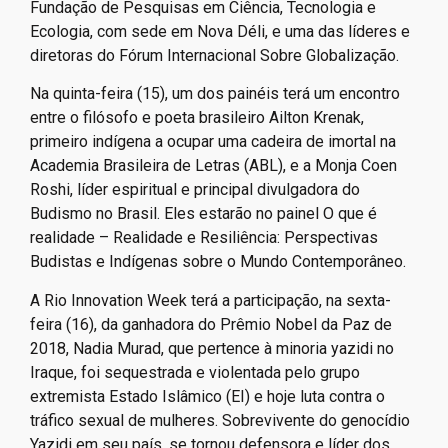
Fundação de Pesquisas em Ciência, Tecnologia e
Ecologia, com sede em Nova Déli, e uma das líderes e
diretoras do Fórum Internacional Sobre Globalização.
Na quinta-feira (15), um dos painéis terá um encontro
entre o filósofo e poeta brasileiro Ailton Krenak,
primeiro indígena a ocupar uma cadeira de imortal na
Academia Brasileira de Letras (ABL), e a Monja Coen
Roshi, líder espiritual e principal divulgadora do
Budismo no Brasil. Eles estarão no painel O que é
realidade – Realidade e Resiliência: Perspectivas
Budistas e Indígenas sobre o Mundo Contemporâneo.
A Rio Innovation Week terá a participação, na sexta-
feira (16), da ganhadora do Prêmio Nobel da Paz de
2018, Nadia Murad, que pertence à minoria yazidi no
Iraque, foi sequestrada e violentada pelo grupo
extremista Estado Islâmico (EI) e hoje luta contra o
tráfico sexual de mulheres. Sobrevivente do genocídio
Yazidi em seu país, se tornou defensora e líder dos