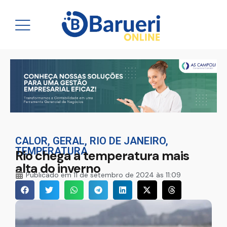
CALOR
,
GERAL
,
RIO DE JANEIRO
,
TEMPERATURA
Rio chega a temperatura mais
alta do inverno
Publicado em
11 de setembro de 2024 às 11:09