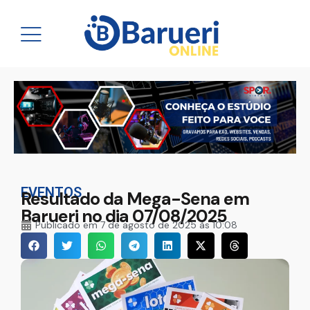
EVENTOS
Resultado da Mega-Sena em
Barueri no dia 07/08/2025
Publicado em
7 de agosto de 2025 às 10:08