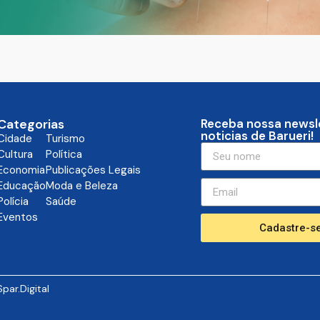
Categorias
Receba nossa newsl
noticias de Barueri!
Cidade
Turismo
Cultura
Política
Economia
Publicações Legais
Educação
Moda e Beleza
Polícia
Saúde
Eventos
Cadastre-se
Spar.Digital