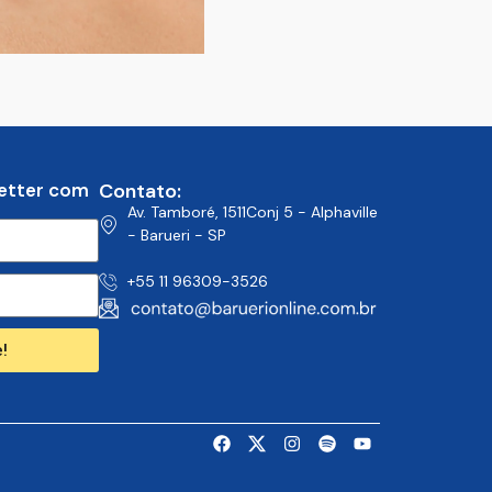
etter com
Contato:
Av. Tamboré, 1511Conj 5 - Alphaville
- Barueri - SP
+55 11 96309-3526
!