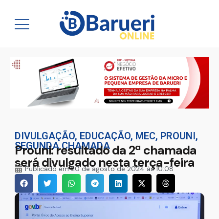
DIVULGAÇÃO
,
EDUCAÇÃO
,
MEC
,
PROUNI
,
SEGUNDA CHAMADA
Prouni: resultado da 2ª chamada
será divulgado nesta terça-feira
Publicado em
20 de agosto de 2024 às 10:08