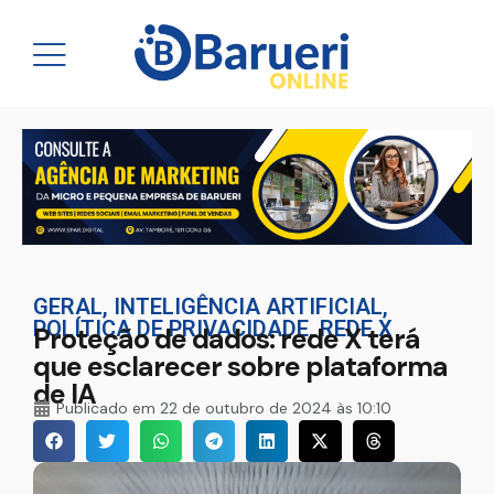
GERAL
,
INTELIGÊNCIA ARTIFICIAL
,
POLÍTICA DE PRIVACIDADE
,
REDE X
Proteção de dados: rede X terá
que esclarecer sobre plataforma
de IA
Publicado em
22 de outubro de 2024 às 10:10