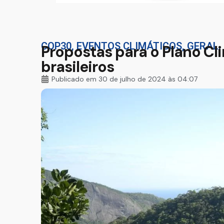
COP30
,
EVENTOS CLIMÁTICOS
,
GERAL
,
Propostas para o Plano Cl
brasileiros
Publicado em
30 de julho de 2024 às 04:07