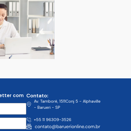
etter com
Contato:
Av. Tamboré, 1511Conj 5 - Alphaville
- Barueri - SP
+55 11 96309-3526