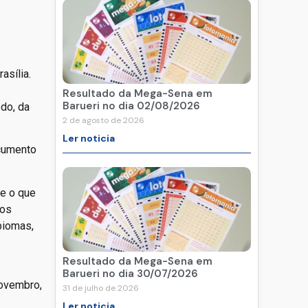
asília.
Resultado da Mega-Sena em
Barueri no dia 02/08/2026
edo, da
2 de agosto de 2026
Ler noticia
ocumento
ue o que
los
biomas,
Resultado da Mega-Sena em
Barueri no dia 30/07/2026
novembro,
31 de julho de 2026
Ler noticia