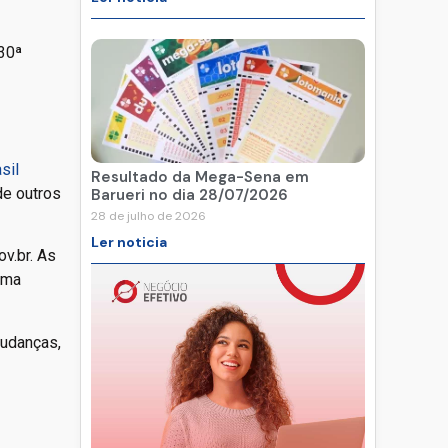
30ª
sil
Resultado da Mega-Sena em
de outros
Barueri no dia 28/07/2026
28 de julho de 2026
Ler noticia
v.br. As
ima
mudanças,