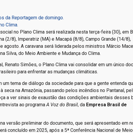
hos da Reportagem de domingo.
no Clima.
ocial no Plano Clima será realizada nesta terça-feira (30), em Br
ina (2/8), Imperatriz (MA) e Macapá (8/8), Campo Grande (14/8),
de agosto. A caravana será liderada pelos ministros Márcio Mac
rina Silva, do Meio Ambiente e Mudança do Clima.
al, Renato Simões, o Plano Clima vai consolidar em um único d
sileiro para enfrentar as mudanças climáticas.
em um tema de diálogo da sociedade para que a gente entenda q
 à seca na Amazônia, passando pelos incêndios no Pantanal, pe
ça a ver sinais de exaustão das condições ambientais desses 
ntrevista ao programa
A Voz do Brasil
, da
Empresa Brasil de
 na versão preliminar do documento, que será apresentado em 
será concluído em 2025, após a 5ª Conferência Nacional de Meio