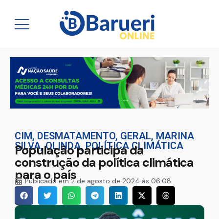
CIM
,
DESMATAMENTO
,
GERAL
,
MARINA
SILVA
,
OLINDA
,
POLÍTICA CLIMÁTICA
População participa da
construção da política climática
para o país
Publicado em
2 de agosto de 2024 às 06:08