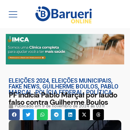
ELEIÇÕES 2024
,
ELEIÇÕES MUNICIPAIS
,
FAKE NEWS
,
GUILHERME BOULOS
,
PABLO
MARÇAL
,
POLÍCIA FEDERAL
,
POLÍTICA
PF indicia Pablo Marçal por laudo
falso contra Guilherme Boulos
Publicado em
9 de novembro de 2024 às 03:11