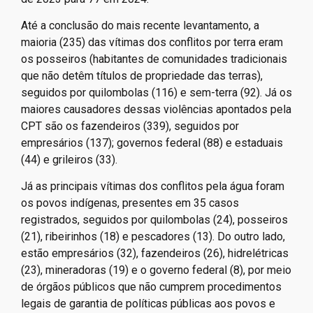
último período, aumento das ocorrências de ameaça de
expulsão, que passaram de 44 no primeiro semestre
de 2023 para 77 em 2024.
Até a conclusão do mais recente levantamento, a
maioria (235) das vítimas dos conflitos por terra eram
os posseiros (habitantes de comunidades tradicionais
que não detêm títulos de propriedade das terras),
seguidos por quilombolas (116) e sem-terra (92). Já os
maiores causadores dessas violências apontados pela
CPT são os fazendeiros (339), seguidos por
empresários (137); governos federal (88) e estaduais
(44) e grileiros (33).
Já as principais vítimas dos conflitos pela água foram
os povos indígenas, presentes em 35 casos
registrados, seguidos por quilombolas (24), posseiros
(21), ribeirinhos (18) e pescadores (13). Do outro lado,
estão empresários (32), fazendeiros (26), hidrelétricas