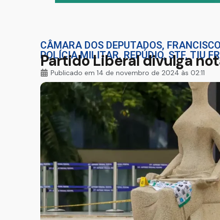
CÂMARA DOS DEPUTADOS
,
FRANCISCO
POLÍCIA MILITAR
,
REPÚDIO
,
STF
,
TIU F
Partido Liberal divulga n
Publicado em
14 de novembro de 2024 às 02:11