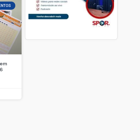
ENTOS
 em
26