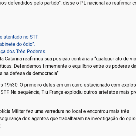
pios defendidos pelo partido”, disse o PL nacional ao reafirmar c
e atentado no STF.
binete do ódio”.
raça dos Três Poderes.
ta Catarina reafirmou sua posição contrária a “qualquer ato de vi
áticas. Defendemos firmemente o equilíbrio entre os poderes d
s na defesa da democracia”.
s 19h30. O primeiro deles em um carro estacionado com explos
TF. Na sequência, Tiu França explodiu outros artefatos mais p
cia Militar fez uma varredura no local e encontrou mais três
 segurança dos agentes que trabalharam na investigação do epis
.