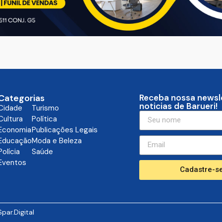
Categorias
Receba nossa newsl
noticias de Barueri!
Cidade
Turismo
Cultura
Política
Economia
Publicações Legais
Educação
Moda e Beleza
Polícia
Saúde
Eventos
Cadastre-se
Spar.Digital