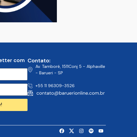
etter com
Contato:
Av. Tamboré, 1511Conj 5 - Alphaville
- Barueri - SP
+55 11 96309-3526
!