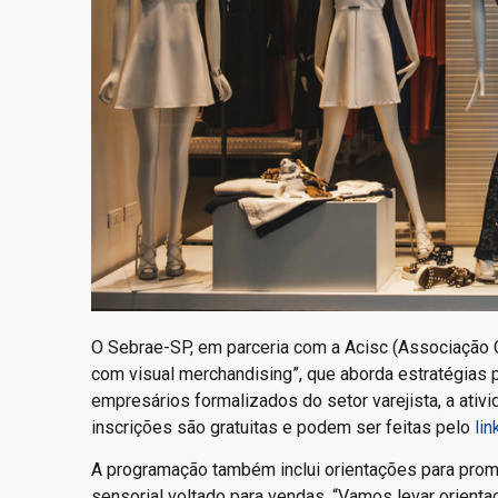
O Sebrae-SP, em parceria com a Acisc (Associação Co
com visual merchandising”, que aborda estratégias p
empresários formalizados do setor varejista, a ativi
inscrições são gratuitas e podem ser feitas pelo
lin
A programação também inclui orientações para promo
sensorial voltado para vendas. “Vamos levar orien