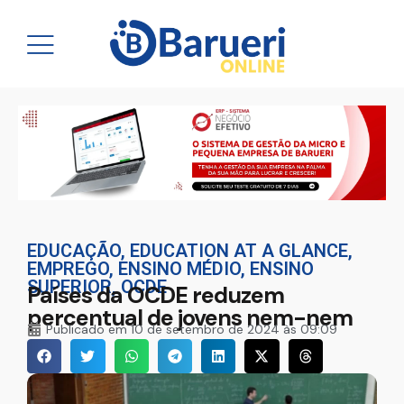
EDUCAÇÃO
,
EDUCATION AT A GLANCE
,
EMPREGO
,
ENSINO MÉDIO
,
ENSINO
SUPERIOR
,
OCDE
Países da OCDE reduzem
percentual de jovens nem-nem
Publicado em
10 de setembro de 2024 às 09:09