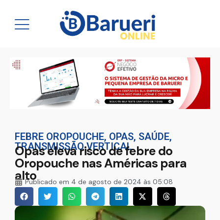
FEBRE OROPOUCHE
,
OPAS
,
SAÚDE
,
TRANSMISSÃO VERTICAL
Opas eleva risco de febre do
Oropouche nas Américas para
alto
Publicado em
4 de agosto de 2024 às 05:08