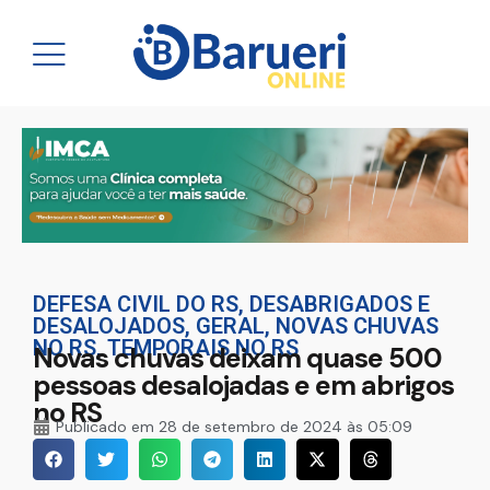
DEFESA CIVIL DO RS
,
DESABRIGADOS E
DESALOJADOS
,
GERAL
,
NOVAS CHUVAS
NO RS
,
TEMPORAIS NO RS
Novas chuvas deixam quase 500
pessoas desalojadas e em abrigos
no RS
Publicado em
28 de setembro de 2024 às 05:09