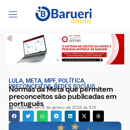
LULA
,
META
,
MPF
,
POLÍTICA
,
PRECONCEITOS
,
REDES SOCIAIS
Normas da Meta que permitem
preconceitos são publicadas em
português
Publicado em
9 de janeiro de 2025 às 11:01