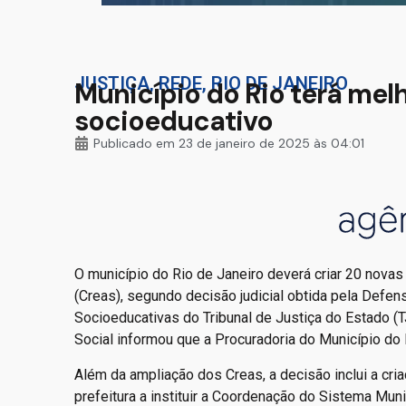
JUSTIÇA
,
REDE
,
RIO DE JANEIRO
Município do Rio terá mel
socioeducativo
Publicado em
23 de janeiro de 2025 às 04:01
O município do Rio de Janeiro deverá criar 20 nova
(Creas), segundo decisão judicial obtida pela Defe
Socioeducativas do Tribunal de Justiça do Estado (TJ
Social informou que a Procuradoria do Município do Ri
Além da ampliação dos Creas, a decisão inclui a cri
prefeitura a instituir a Coordenação do Sistema Mu