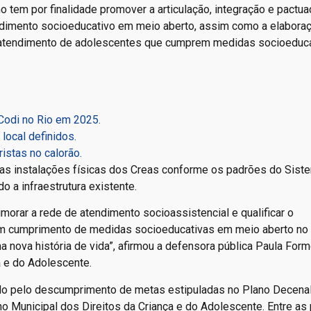
mo tem por finalidade promover a articulação, integração e pactu
dimento socioeducativo em meio aberto, assim como a elaboraç
 atendimento de adolescentes que cumprem medidas socioeduca
-Codi no Rio em 2025.
local definidos.
ristas no calorão.
 as instalações físicas dos Creas conforme os padrões do Sist
 a infraestrutura existente.
imorar a rede de atendimento socioassistencial e qualificar o
 cumprimento de medidas socioeducativas em meio aberto no 
 nova história de vida”, afirmou a defensora pública Paula For
 e do Adolescente.
ado pelo descumprimento de metas estipuladas no Plano Decena
 Municipal dos Direitos da Criança e do Adolescente. Entre as 