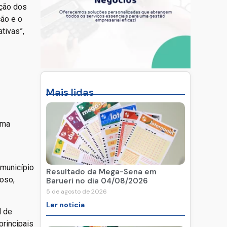
ação dos
ão e o
tivas”,
Mais lidas
ema
município
Resultado da Mega-Sena em
moso,
Barueri no dia 04/08/2026
5 de agosto de 2026
Ler noticia
l de
principais