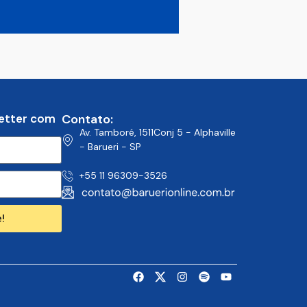
etter com
Contato:
Av. Tamboré, 1511Conj 5 - Alphaville
- Barueri - SP
+55 11 96309-3526
!