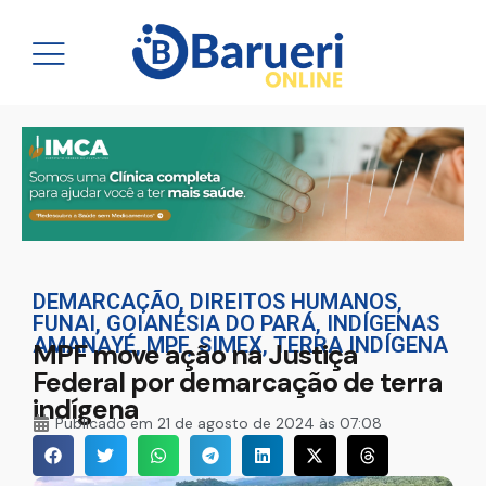
DEMARCAÇÃO
,
DIREITOS HUMANOS
,
FUNAI
,
GOIANÉSIA DO PARÁ
,
INDÍGENAS
AMANAYÉ
,
MPF
,
SIMEX
,
TERRA INDÍGENA
MPF move ação na Justiça
Federal por demarcação de terra
indígena
Publicado em
21 de agosto de 2024 às 07:08