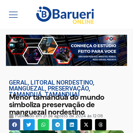
GERAL
,
LITORAL NORDESTINO
,
MANGUEZAL
,
PRESERVAÇÃO
,
TAMANDUÁ
,
TAMANDUAÍ
Menor tamanduá do mundo
simboliza preservação de
manguezal nordestino
Publicado em
21 de agosto de 2024 às 12:08