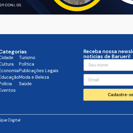
Categorias
Receba nossa newsl
noticias de Barueri!
Cidade
Turismo
Cultura
Política
Economia
Publicações Legais
Educação
Moda e Beleza
Polícia
Saúde
Eventos
Cadastre-se
Spar.Digital