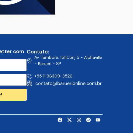
etter com
Contato:
Av. Tamboré, 1511Conj 5 - Alphaville
- Barueri - SP
+55 11 96309-3526
!