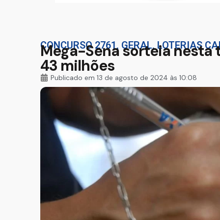
CONCURSO 2761
,
GERAL
,
LOTERIAS CA
Mega-Sena sorteia nesta 
43 milhões
Publicado em
13 de agosto de 2024 às 10:08