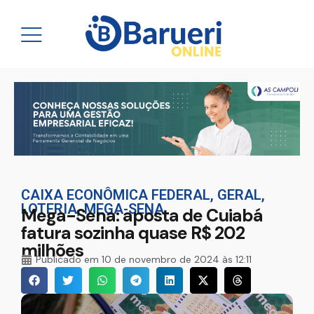
CAIXA ECONÔMICA FEDERAL
,
GERAL
,
LOTERIA
,
MEGA-SENA
Mega-Sena: aposta de Cuiabá
fatura sozinha quase R$ 202
milhões
Publicado em
10 de novembro de 2024 às 12:11