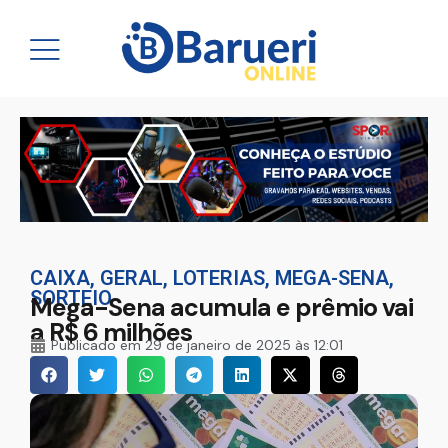
CAIXA
,
GERAL
,
LOTERIAS
,
MEGA-SENA
,
SORTEIO
Mega-Sena acumula e prêmio vai
a R$ 6 milhões
Publicado em
29 de janeiro de 2025 às 12:01