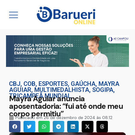
CBJ
,
COB
,
ESPORTES
,
GAÚCHA
,
MAYRA
AGUIAR
,
MULTIMEDALHISTA
,
SOGIPA
,
TRICAMPEÃ MUNDIAL
Mayra Aguiar anuncia
aposentadoria: “fui até onde meu
corpo permitiu”
Publicado em
26 de dezembro de 2024 às 08:12