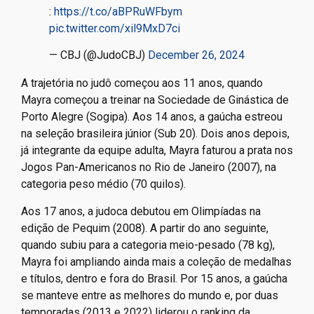
:
https://t.co/aBPRuWFbym
pic.twitter.com/xil9MxD7ci
— CBJ (@JudoCBJ)
December 26, 2024
A trajetória no judô começou aos 11 anos, quando
Mayra começou a treinar na Sociedade de Ginástica de
Porto Alegre (Sogipa). Aos 14 anos, a gaúcha estreou
na seleção brasileira júnior (Sub 20). Dois anos depois,
já integrante da equipe adulta, Mayra faturou a prata nos
Jogos Pan-Americanos no Rio de Janeiro (2007), na
categoria peso médio (70 quilos).
Aos 17 anos, a judoca debutou em Olimpíadas na
edição de Pequim (2008). A partir do ano seguinte,
quando subiu para a categoria meio-pesado (78 kg),
Mayra foi ampliando ainda mais a coleção de medalhas
e títulos, dentro e fora do Brasil. Por 15 anos, a gaúcha
se manteve entre as melhores do mundo e, por duas
temporadas (2013 e 2022) liderou o ranking da