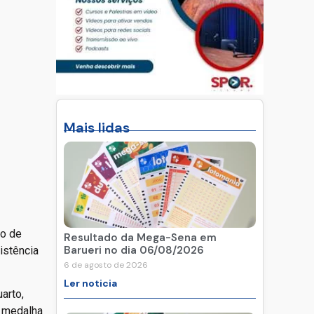
Mais lidas
ão de
Resultado da Mega-Sena em
Barueri no dia 06/08/2026
istência
6 de agosto de 2026
Ler noticia
arto,
– medalha