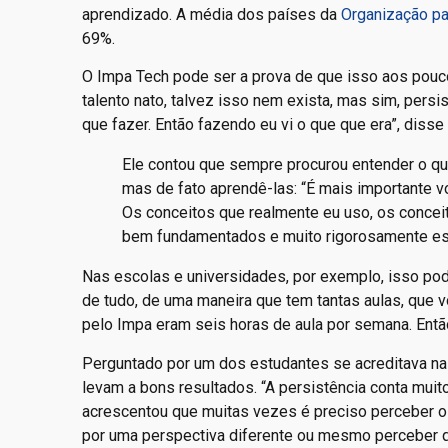
aprendizado. A média dos países da
Organização p
69%.
O Impa Tech pode ser a prova de que isso aos pouco
talento nato, talvez isso nem exista, mas sim, persi
que fazer. Então fazendo eu vi o que que era”, disse
Ele contou que sempre procurou entender o q
mas de fato aprendê-las: “É mais importante v
Os conceitos que realmente eu uso, os concei
bem fundamentados e muito rigorosamente es
Nas escolas e universidades, por exemplo, isso po
de tudo, de uma maneira que tem tantas aulas, que v
pelo Impa eram seis horas de aula por semana. Então
Perguntado por um dos estudantes se acreditava na 
levam a bons resultados. “A persistência conta muit
acrescentou que muitas vezes é preciso perceber o 
por uma perspectiva diferente ou mesmo perceber q