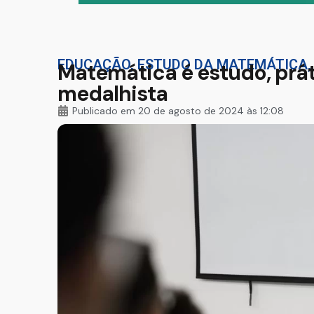
EDUCAÇÃO
,
ESTUDO DA MATEMÁTICA
Matemática é estudo, práti
medalhista
Publicado em
20 de agosto de 2024 às 12:08