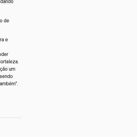
tudando
ra e
oder
ortaleza.
ação um
 sendo
 também”.