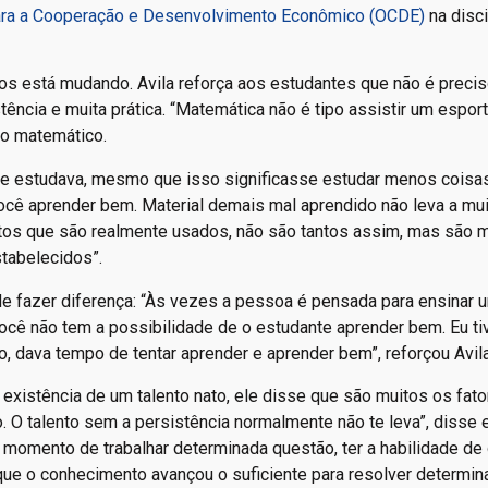
ara a Cooperação e Desenvolvimento Econômico (OCDE)
na disci
s está mudando. Avila reforça aos estudantes que não é precis
stência e muita prática. “Matemática não é tipo assistir um espor
 o matemático.
ue estudava, mesmo que isso significasse estudar menos coisas
ocê aprender bem. Material demais mal aprendido não leva a mui
tos que são realmente usados, não são tantos assim, mas são m
tabelecidos”.
de fazer diferença: “Às vezes a pessoa é pensada para ensinar
ocê não tem a possibilidade de o estudante aprender bem. Eu tiv
, dava tempo de tentar aprender e aprender bem”, reforçou Avila
existência de um talento nato, ele disse que são muitos os fat
o. O talento sem a persistência normalmente não te leva”, disse 
momento de trabalhar determinada questão, ter a habilidade de 
ue o conhecimento avançou o suficiente para resolver determi