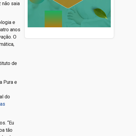
z não saia
ologia e
uatro anos
vação. O
mática,
a Pura e
al do
las
os. “Eu
oa tão