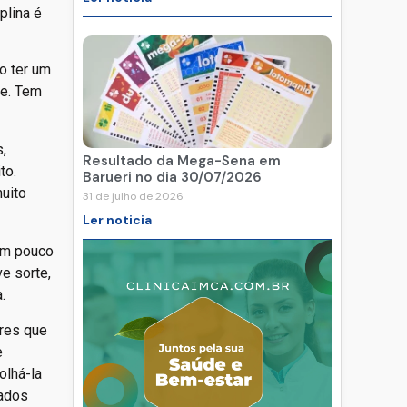
plina é
o ter um
te. Tem
,
Resultado da Mega-Sena em
to.
Barueri no dia 30/07/2026
uito
31 de julho de 2026
Ler noticia
 um pouco
e sorte,
.
ores que
e
olhá-la
nados