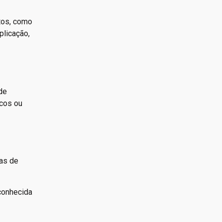
tos, como
plicação,
de
icos ou
as de
 conhecida