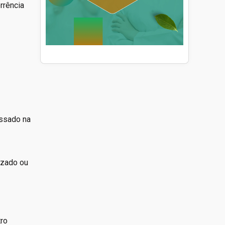
rrência
essado na
lizado ou
tro