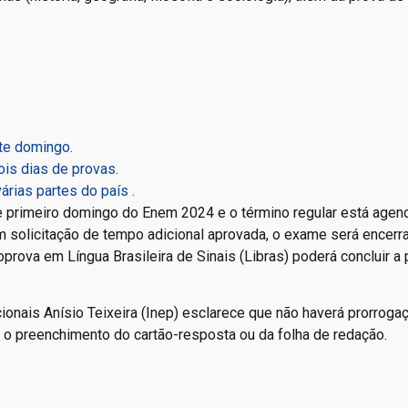
te domingo.
is dias de provas.
ias partes do país .
e primeiro domingo do Enem 2024 e o término regular está agen
com solicitação de tempo adicional aprovada, o exame será encerr
oprova em Língua Brasileira de Sinais (Libras) poderá concluir a
onais Anísio Teixeira (Inep) esclarece que não haverá prorroga
a o preenchimento do cartão-resposta ou da folha de redação.