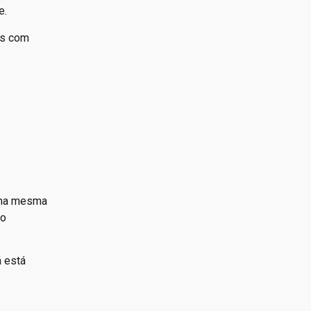
e.
is com
 na mesma
ao
á está