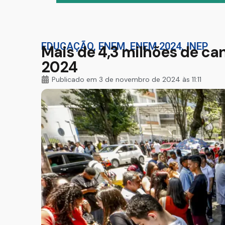
EDUCAÇÃO
,
ENEM
,
ENEM 2024
,
INEP
Mais de 4,3 milhões de c
2024
Publicado em
3 de novembro de 2024 às 11:11