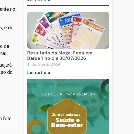
pante no
s, e de
do de
Resultado da Mega-Sena em
cal.
Barueri no dia 30/07/2026
31 de julho de 2026
ajará,
sso do
Ler noticia
m foto