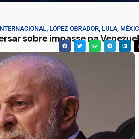
INTERNACIONAL
,
LÓPEZ OBRADOR
,
LULA
,
MÉXI
versar sobre impasse na Venezue