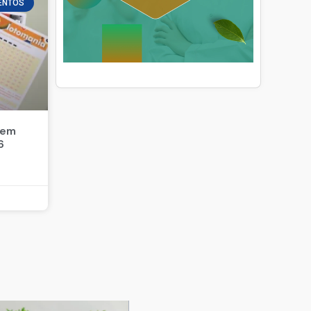
ENTOS
 em
6