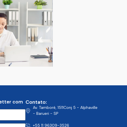
etter com
Contato:
Av. Tamboré, 1511Conj 5 - Alphaville
- Barueri - SP
+55 11 96309-3526