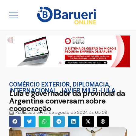
COMÉRCIO EXTERIOR
,
DIPLOMACIA
,
INTERNACIONAL
,
JAVIER MILEI
,
LULA
Lula e governador da província da
Argentina conversam sobre
cooperação
Publicado em
13 de agosto de 2024 às 05:08