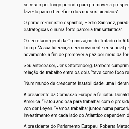
sucesso por longo período para promover a prosper
fazê-lo para o benefício dos nossos cidadãos”.
O primeiro-ministro espanhol, Pedro Sánchez, parabe
estratégicas e numa forte parceria transatlântica”.
O secretário-geral da Organização do Tratado do Atlâ
Trump. “A sua liderança será novamente essencial pa
novamente, a fim de promover a paz por meio da forç
Seu antecessor, Jens Stoltenberg, também cumprime
relação de trabalho entre os dois “teve como foco ref
“Num mundo de crescente instabilidade, uma lideranç
A presidente da Comissão Europeia felicitou Donal
América. “Estou ansiosa para trabalhar com o presid
von der Leyen. “Vamos trabalhar juntos numa parcer
investimento em cada lado do Atlântico dependem d
A presidente do Parlamento Europeu, Roberta Metsol