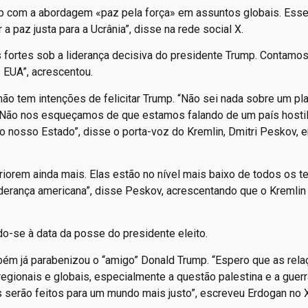
p com a abordagem «paz pela força» em assuntos globais. Esse
a paz justa para a Ucrânia”, disse na rede social X.
fortes sob a liderança decisiva do presidente Trump. Contamo
s EUA”, acrescentou.
 não tem intenções de felicitar Trump. “Não sei nada sobre um pl
ão. Não nos esqueçamos de que estamos falando de um país hosti
 o nosso Estado”, disse o porta-voz do Kremlin, Dmitri Peskov, 
riorem ainda mais. Elas estão no nível mais baixo de todos os 
derança americana”, disse Peskov, acrescentando que o Kremlin 
do-se à data da posse do presidente eleito.
bém já parabenizou o “amigo” Donald Trump. “Espero que as rel
regionais e globais, especialmente a questão palestina e a guer
s serão feitos para um mundo mais justo”, escreveu Erdogan no X