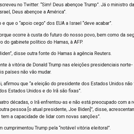
escreveu no Twitter: “Sim! Deus abençoe Trump”. Já o ministro d
Israel, Deus abençoe a América”.
 e que o “apoio cego” dos EUA a Israel “deve acabar”.
porque ocorre à custa do futuro do nosso povo, bem como da se
 do gabinete político do Hamas, à AFP.
den”, disse outra fonte do Hamas à agência Reuters.
ente à vitória de Donald Trump nas eleições presidenciais norte-
is países não vão mudar.
i, afirmou que “a eleição do presidente dos Estados Unidos não
 dos Estados Unidos e do Irã são fixas”.
uatro décadas, o Irã enfrentou-as e não está preocupado com a r
utra pessoa [o atual presidente, Joe Biden]”, disse, acrescenta
e tem a capacidade de lidar com novas sanções”.
cumprimentou Trump pela “notável vitória eleitoral”.