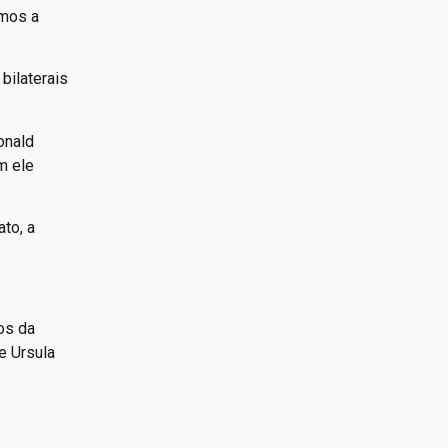
emos a
bilaterais
onald
m ele
to, a
os da
e Ursula