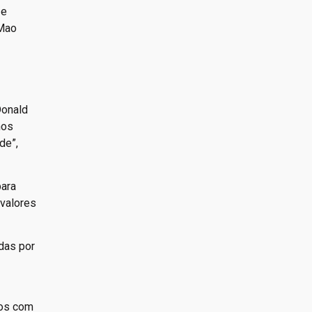
 e
 Mao
Donald
nos
de”,
para
valores
adas por
tos com