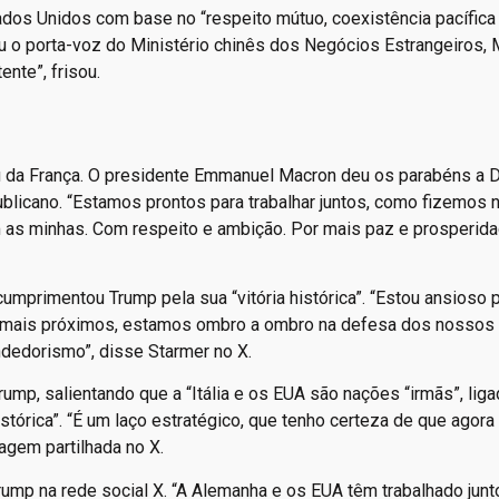
ados Unidos com base no “respeito mútuo, coexistência pacífica
u o porta-voz do Ministério chinês dos Negócios Estrangeiros,
ente”, frisou.
u da França. O presidente Emmanuel Macron deu os parabéns a 
ublicano. “Estamos prontos para trabalhar juntos, como fizemos 
 as minhas. Com respeito e ambição. Por mais paz e prosperida
cumprimentou Trump pela sua “vitória histórica”. “Estou ansioso 
s mais próximos, estamos ombro a ombro na defesa dos nossos 
dedorismo”, disse Starmer no X.
Trump, salientando que a “Itália e os EUA são nações “irmãs”, lig
stórica”. “É um laço estratégico, que tenho certeza de que agora
agem partilhada no X.
Trump na rede social X. “A Alemanha e os EUA têm trabalhado jun