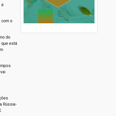
 é
s com o
ano do
l que está
em
tempos.
vai
ações
ra Rússia-
.