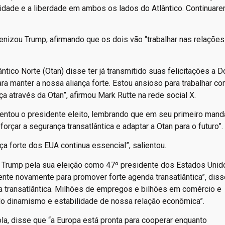
idade e a liberdade em ambos os lados do Atlântico. Continuar
nizou Trump, afirmando que os dois vão “trabalhar nas relações 
ntico Norte (Otan) disse ter já transmitido suas felicitações a D
ra manter a nossa aliança forte. Estou ansioso para trabalhar co
a através da Otan”, afirmou Mark Rutte na rede social X.
ntou o presidente eleito, lembrando que em seu primeiro manda
orçar a segurança transatlântica e adaptar a Otan para o futuro”.
a forte dos EUA continua essencial”, salientou.
d Trump pela sua eleição como 47º presidente dos Estados Unid
ente novamente para promover forte agenda transatlântica”, diss
ia transatlântica. Milhões de empregos e bilhões em comércio e
o dinamismo e estabilidade de nossa relação econômica”.
a, disse que “a Europa está pronta para cooperar enquanto