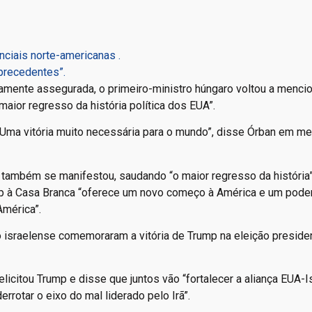
nciais norte-americanas .
precedentes”.
camente assegurada, o primeiro-ministro húngaro voltou a mencio
aior regresso da história política dos EUA”.
. Uma vitória muito necessária para o mundo”, disse Órban em 
, também se manifestou, saudando “o maior regresso da história”
mp à Casa Branca “oferece um novo começo à América e um pod
América”.
 israelense comemoraram a vitória de Trump na eleição preside
licitou Trump e disse que juntos vão “fortalecer a aliança EUA-Is
rrotar o eixo do mal liderado pelo Irã”.