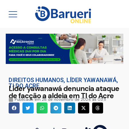
DIREITOS HUMANOS
,
LÍDER YAWANAWÁ
,
TI DO ACRE
Líder yawanawá denuncia ataque
de facção a aldeia em TI do Acre
Publicado em
28 de novembro de 2024 às 03:11