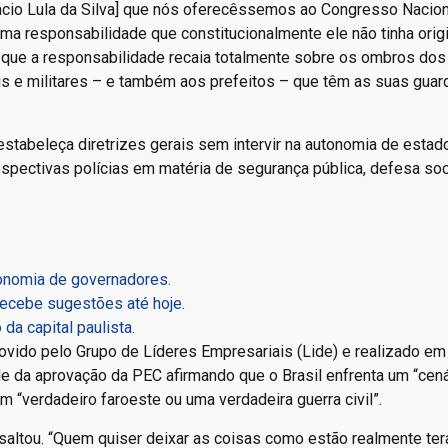
nácio Lula da Silva] que nós oferecêssemos ao Congresso Nacio
a responsabilidade que constitucionalmente ele não tinha orig
que a responsabilidade recaia totalmente sobre os ombros dos
s e militares – e também aos prefeitos – que têm as suas guar
stabeleça diretrizes gerais sem intervir na autonomia de estad
respectivas polícias em matéria de segurança pública, defesa soc
onomia de governadores.
ecebe sugestões até hoje.
a capital paulista.
ido pelo Grupo de Líderes Empresariais (Lide) e realizado em
dade da aprovação da PEC afirmando que o Brasil enfrenta um “cen
m “verdadeiro faroeste ou uma verdadeira guerra civil”.
essaltou. “Quem quiser deixar as coisas como estão realmente ter