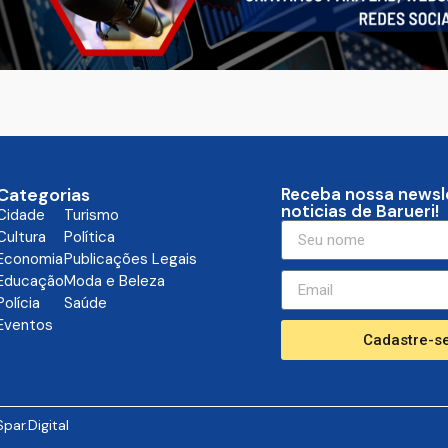
Categorias
Receba nossa newsl
noticias de Barueri!
Cidade
Turismo
Cultura
Política
Economia
Publicações Legais
Educação
Moda e Beleza
Polícia
Saúde
Eventos
Cadastre-se
Spar.Digital