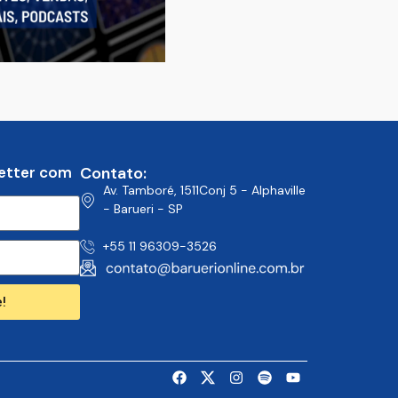
etter com
Contato:
Av. Tamboré, 1511Conj 5 - Alphaville
- Barueri - SP
+55 11 96309-3526
!