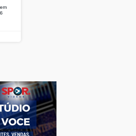
 em
26