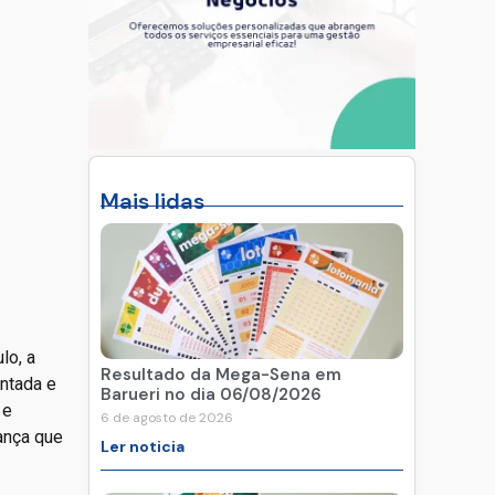
Mais lidas
lo, a
Resultado da Mega-Sena em
ntada e
Barueri no dia 06/08/2026
 e
6 de agosto de 2026
ança que
Ler noticia