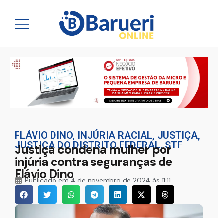
FLÁVIO DINO
,
INJÚRIA RACIAL
,
JUSTIÇA
,
JUSTIÇA DO DISTRITO FEDERAL
,
STF
Justiça condena mulher por
injúria contra seguranças de
Flávio Dino
Publicado em
4 de novembro de 2024 às 11:11