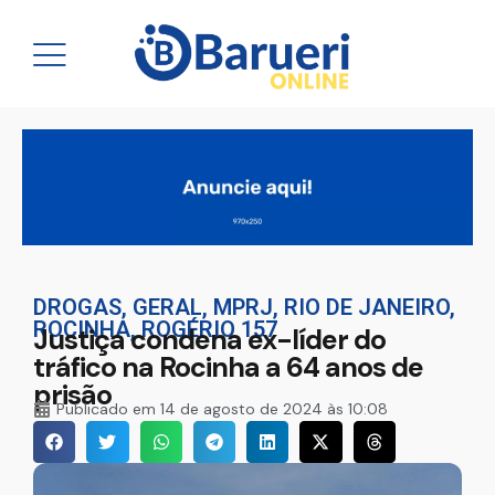
DROGAS
,
GERAL
,
MPRJ
,
RIO DE JANEIRO
,
ROCINHA
,
ROGÉRIO 157
Justiça condena ex-líder do
tráfico na Rocinha a 64 anos de
prisão
Publicado em
14 de agosto de 2024 às 10:08