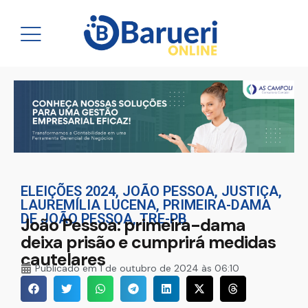
ELEIÇÕES 2024
,
JOÃO PESSOA
,
JUSTIÇA
,
LAUREMÍLIA LUCENA
,
PRIMEIRA-DAMA
DE JOÃO PESSOA
,
TRE-PB
João Pessoa: primeira-dama
deixa prisão e cumprirá medidas
cautelares
Publicado em
1 de outubro de 2024 às 06:10