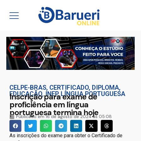
CELPE-BRAS
,
CERTIFICADO
,
DIPLOMA
,
EDUCAÇÃO
,
INEP
,
LÍNGUA PORTUGUESA
Inscrição para exame de
proficiência em língua
portuguesa termina hoje
Publicado em
16 de agosto de 2024 às 05:08
As inscrições do exame para obter o Certificado de