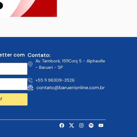
etter com
Contato:
Av. Tamboré, 1511Conj 5 - Alphaville
- Barueri - SP
+55 11 96309-3526
!