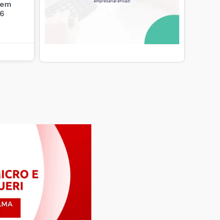
 em
26