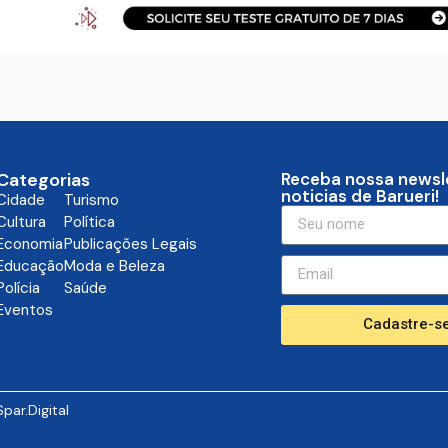
Categorias
Receba nossa newsl
noticias de Barueri!
Cidade
Turismo
Cultura
Política
Economia
Publicações Legais
Educação
Moda e Beleza
Polícia
Saúde
Eventos
Cadastre-se
Spar.Digital