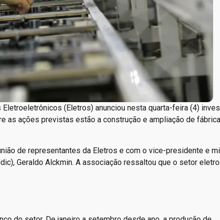
letroeletrônicos (Eletros) anunciou nesta quarta-feira (4) inve
re as ações previstas estão a construção e ampliação de fábrica
ião de representantes da Eletros e com o vice-presidente e mi
ic), Geraldo Alckmin. A associação ressaltou que o setor eletro
anço do setor. De janeiro a setembro desde ano, a produção de