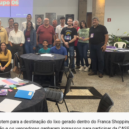
otem para a destinação do lixo gerado dentro do Franca Shoppin
ão e os vencedores ganharam ingressos para participar da CASE