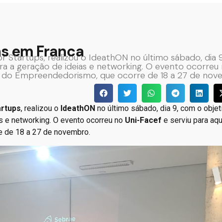
as em Franca
or Startups, realizou o IdeathON no último sábado, dia 
a a geração de ideias e networking. O evento ocorreu 
al do Empreendedorismo, que ocorre de 18 a 27 de nov
artups
, realizou o
IdeathON
no último sábado, dia 9, com o objet
s e networking. O evento ocorreu no
Uni-Facef
e serviu para aq
re de 18 a 27 de novembro.