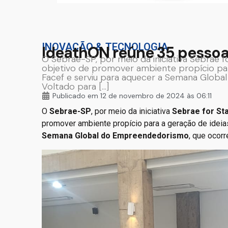
INOVAÇÃO & TECNOLOGIA
IdeathON reúne 35 pesso
O Sebrae-SP, por meio da iniciativa Sebrae f
objetivo de promover ambiente propício par
Facef e serviu para aquecer a Semana Glob
Voltado para […]
Publicado em
12 de novembro de 2024 às 06:11
O
Sebrae-SP
, por meio da iniciativa
Sebrae for St
promover ambiente propício para a geração de ideia
Semana Global do Empreendedorismo
, que ocor