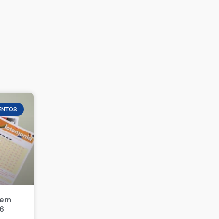
ENTOS
 em
26