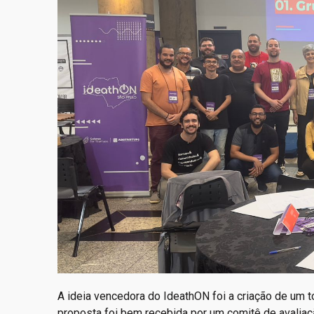
A ideia vencedora do IdeathON foi a criação de um t
proposta foi bem recebida por um comitê de avaliaç