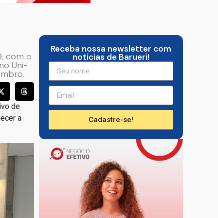
Receba nossa newsletter com
9, com o
noticias de Barueri!
no Uni-
embro.
ivo de
uecer a
Cadastre-se!