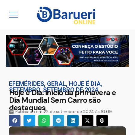
EFEMÉRIDES
,
GERAL
,
HOJE É DIA
,
SETEMBRO
,
SETEMBRO DE 2024
Hoje é Dia: início da primavera e
Dia Mundial Sem Carro são
destaques
Publicado em
22 de setembro de 2024 às 10:09