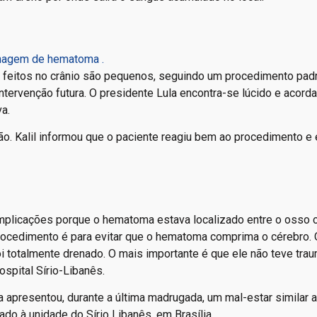
enagem de hematoma .
ios feitos no crânio são pequenos, seguindo um procedimento pad
tervenção futura. O presidente Lula encontra-se lúcido e acorda
a.
o. Kalil informou que o paciente reagiu bem ao procedimento e 
omplicações porque o hematoma estava localizado entre o osso c
rocedimento é para evitar que o hematoma comprima o cérebro. 
i totalmente drenado. O mais importante é que ele não teve tra
ospital Sírio-Libanês.
 apresentou, durante a última madrugada, um mal-estar similar 
ado à unidade do Sírio Libanês, em Brasília.