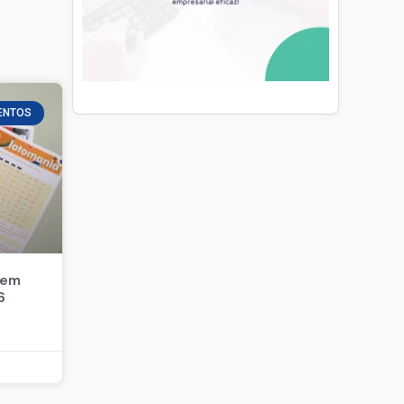
ENTOS
 em
6