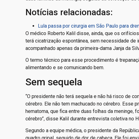
Notícias relacionadas:
Lula passa por cirurgia em São Paulo para dr
O médico Roberto Kalil disse, ainda, que os orifíc
terá cicatrização espontânea, sem necessidade de in
acompanhado apenas da primeira-dama Janja da Silv
O termo técnico para esse procedimento é trepanaçã
alimentando e se comunicando bem.
Sem sequela
“O presidente não terá sequela e não há risco de c
cérebro. Ele não tem machucado no cérebro. Esse p
hematoma, que fica entre duas folhas da meninge, fo
cérebro”, disse Kalil durante entrevista coletiva no H
Segundo a equipe médica, o presidente da República
quadro gripal, seguido de dor de cabeça. Ele foi envi