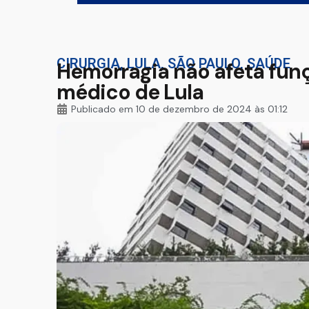
CIRURGIA
,
LULA
,
SÃO PAULO
,
SAÚDE
Hemorragia não afeta funç
médico de Lula
Publicado em
10 de dezembro de 2024 às 01:12