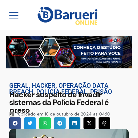
GERAL
,
HACKER
,
OPERAÇÃO DATA
BREACH
,
POLÍCIA FEDERAL
,
PRISÃO
Hacker suspeito de invadir
sistemas da Polícia Federal é
preso
Publicado em
16 de outubro de 2024 às 04:10