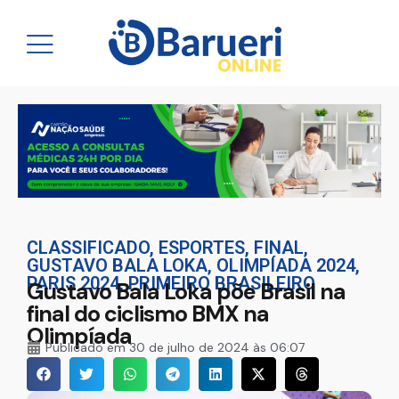
CLASSIFICADO
,
ESPORTES
,
FINAL
,
GUSTAVO BALA LOKA
,
OLIMPÍADA 2024
,
PARIS 2024
,
PRIMEIRO BRASILEIRO
Gustavo Bala Loka põe Brasil na
final do ciclismo BMX na
Olimpíada
Publicado em
30 de julho de 2024 às 06:07