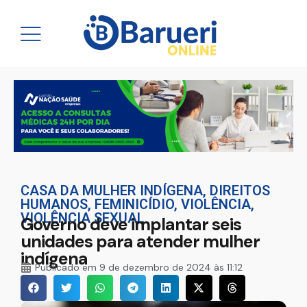
CASA DA MULHER INDÍGENA
,
DIREITOS
HUMANOS
,
FEMINICÍDIO
,
VIOLÊNCIA
,
VIOLÊNCIA SEXUAL
Governo deve implantar seis
unidades para atender mulher
indígena
Publicado em
9 de dezembro de 2024 às 11:12