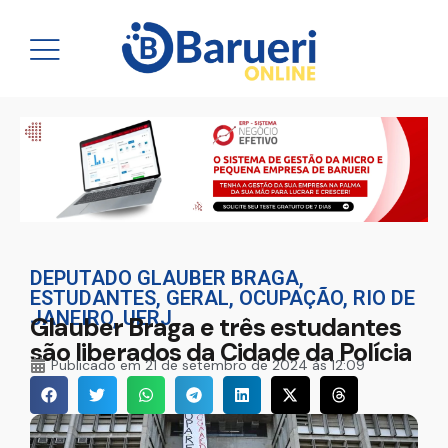
DEPUTADO GLAUBER BRAGA
,
ESTUDANTES
,
GERAL
,
OCUPAÇÃO
,
RIO DE
JANEIRO
,
UERJ
Glauber Braga e três estudantes
são liberados da Cidade da Polícia
Publicado em
21 de setembro de 2024 às 12:09