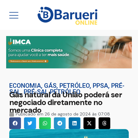
ECONOMIA
,
GÁS
,
PETRÓLEO
,
PPSA
,
PRÉ-
SAL
,
PRÉ-SAL PETRÓLEO
Gás natural da União poderá ser
negociado diretamente no
mercado
Publicado em
26 de agosto de 2024 às 07:08